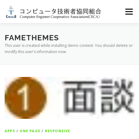
コ
ン
メニュー
テ
ン
ツ
へ
CECAについて
技術者の皆様へ
FAMETHEMES
ス
This user is created while installing demo content. You should delete or
キ
modify this user’s information now.
ッ
プ
企業のご担当者の皆様へ
お問い合わせ
アクセス
APPS
/
ONE PAGE
/
RESPONSIVE