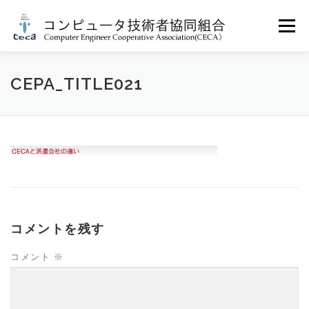
コ
ン
メニュー
テ
ン
ツ
へ
CECAについて
技術者の皆様へ
CEPA_TITLE021
ス
キ
ッ
プ
企業のご担当者の皆様へ
お問い合わせ
アクセス
コメントを残す
コメント
※